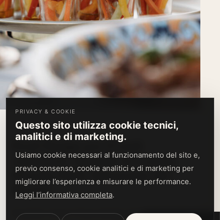
PRIVACY & COOKIE
Questo sito utilizza cookie tecnici,
07.07.2026
FOOD & SWEET
analitici e di marketing.
Food Design per Eventi
Aziendali: Quando la Cucina
Usiamo cookie necessari al funzionamento del sito e,
previo consenso, cookie analitici e di marketing per
Diventa Parte Integrante del
migliorare l’esperienza e misurare le performance.
Brand
Leggi l’informativa completa
.
Scoprite come il food design eleva gli eventi
PREFERENZE COOKIE