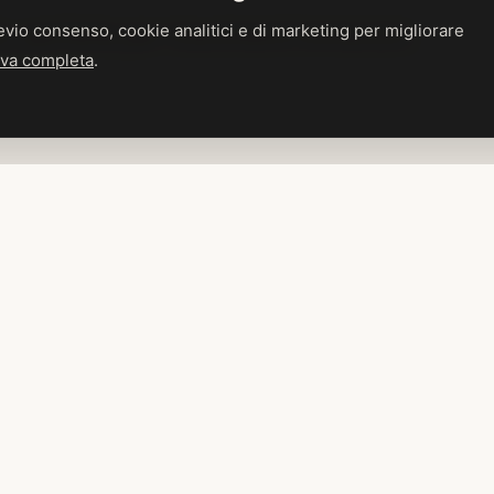
vio consenso, cookie analitici e di marketing per migliorare
to, perfetta per ricevimenti immersivi.
tiva completa
.
ATMOSFERA
Eleganza discreta