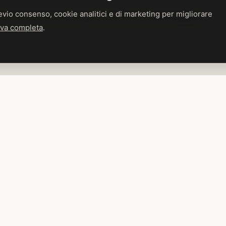
vio consenso, cookie analitici e di marketing per migliorare
eventi esclusivi tra storia e paesaggio.
tiva completa
.
ATMOSFERA
Icona della Valpolicella